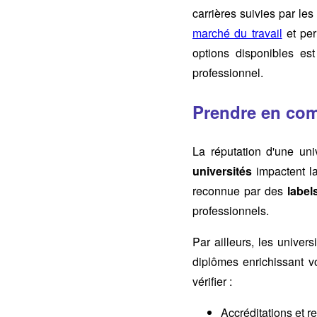
carrières suivies par le
marché du travail
et per
options disponibles es
professionnel.
Prendre en comp
La réputation d'une uni
universités
impactent la 
reconnue par des
label
professionnels.
Par ailleurs, les univer
diplômes enrichissant vo
vérifier :
Accréditations et r