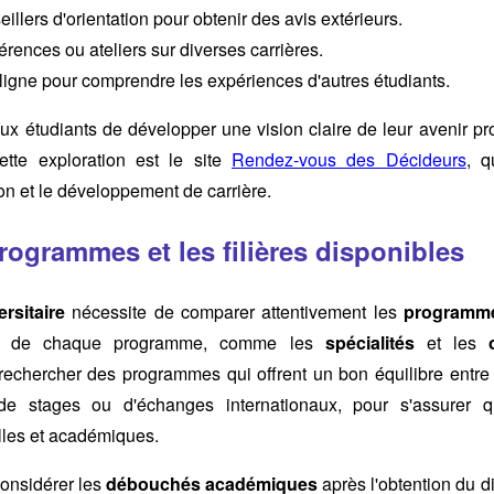
illers d'orientation pour obtenir des avis extérieurs.
érences ou ateliers sur diverses carrières.
ligne pour comprendre les expériences d'autres étudiants.
x étudiants de développer une vision claire de leur avenir pr
ette exploration est le site
Rendez-vous des Décideurs
, q
ion et le développement de carrière.
ogrammes et les filières disponibles
rsitaire
nécessite de comparer attentivement les
programm
tails de chaque programme, comme les
spécialités
et les
t rechercher des programmes qui offrent un bon équilibre entre 
e stages ou d'échanges internationaux, pour s'assurer qu
lles et académiques.
 considérer les
débouchés académiques
après l'obtention du d